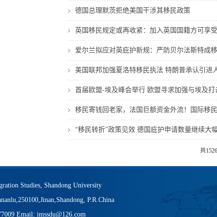
德国总理默茨拒绝美国干涉其移民政策
英国移民规定或再收紧：加入英国国籍方可享
爱尔兰拟应对英庇护新规：严防贝尔法斯特成
美国联邦加强夏洛特移民执法 特朗普承认引进
首届欧盟-埃及峰会举行 欧盟寻求加强与埃及
移民寄钱回老家，法国巨额资金外流！国际移民
“移民转折”政策见效 德国庇护申请数量继续大
共152
igration Studies, Shandong University
nanlu,250100,Jinan,Shandong, P.R.China
377009 Email: imssdu@126.com