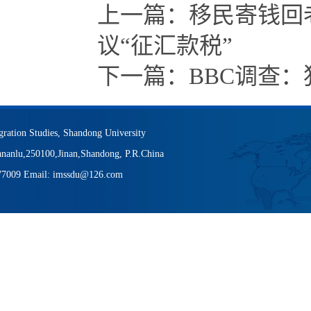
上一篇：
移民寄钱回
议“征汇款税”
下一篇：
BBC调查
igration Studies, Shandong University
nanlu,250100,Jinan,Shandong, P.R.China
377009 Email: imssdu@126.com