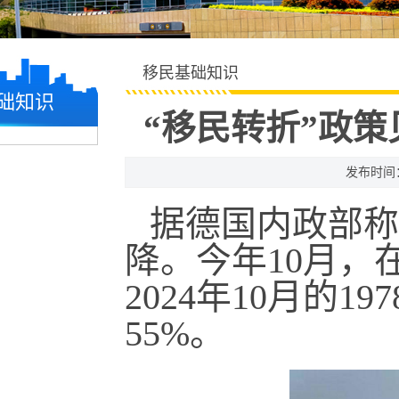
移民基础知识
础知识
“移民转折”政
发布时间：2
据德国内政部称
降。今年10月，
2024年10月的1
55%。