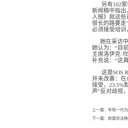
另有102
新闻稿中指出
人报》就这些调
很长的路要走
必须接受培训
她在采访中表
她认为：“目
主席洛伊克·
补充说：“这
这是SOS 
并未改善：在1
接受，23.5%
声”反对歧视
上一篇：
年轻一代为
下一篇：
欧盟非法移