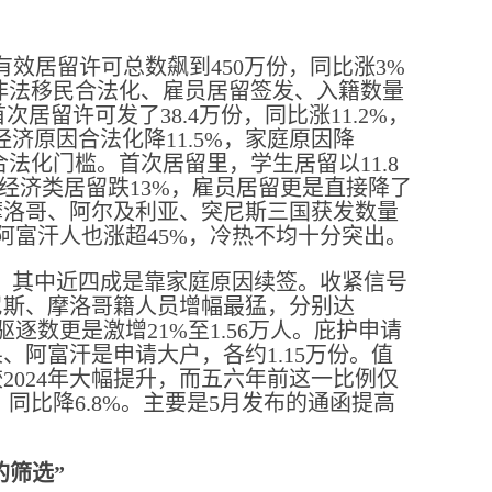
有效居留许可总数飙到450万份，同比涨3%
，非法移民合法化、雇员居留签发、入籍数量
居留许可发了38.4万份，同比涨11.2%，
中经济原因合法化降11.5%，家庭原因降
法化门槛。首次居留里，学生居留以11.8
是经济类居留跌13%，雇员居留更是直接降了
摩洛哥、阿尔及利亚、突尼斯三国获发数量
4%，阿富汗人也涨超45%，冷热不均十分突出。
来新高，其中近四成是靠家庭原因续签。收紧信号
尼斯、摩洛哥籍人员增幅最猛，分别达
制驱逐数更是激增21%至1.56万人。庇护申请
刚果、阿富汗是申请大户，各约1.15万份。值
2024年大幅提升，而五六年前这一比例仅
，同比降6.8%。主要是5月发布的通函提高
的筛选”