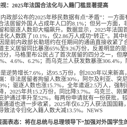
视：2025年法国合法化与入籍门槛显著提高
国内政部公布的2025年移民数据有点“矛盾”：一方面
合法居留外国人占成年人口的8.1%；但另一方面
和驱逐人数却大幅飙升。数据显示，2025年法国首次
化人数跌了10.1%，仅2.86万人成功“转正”。其
心原因是前内政部长勒塔约在任期间的通函直接收紧了合
道主义居留同比暴涨65%至9.26万份，反差明显的
籍划分，马格里布公民占了首次居留的四分之一，但
3%、4.6%、6.2%；而乌克兰人获发数暴涨306.
是逆势增长7.6%，达95.5万份，创2020年以
端：非法居留者拘留人数涨30%，阿尔及利亚、突
、19%；驱逐人数也涨15.7%，全年遣返2.5万人，强
，2025年共15.2万份，同比降3.7%。乌克兰、
庇护通过率升至52%，每两份申请就有一份获批，较
籍通道也进一步收紧，2025年仅6.2万人获法国国籍
致法令归化入籍人数大减13.5%。NEWS
层面表态：将在总统与总理领导下“加强对外国学生