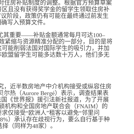
中对住房补贴制度的调整。根据官方预算草案
经济区且没有获得奖学金的留学生领取住房补
审议阶段，政策仍有可能在最终通过前发生
明确写入预算文件。
其重要——补贴金额通常每月可达100–
财政紧缩与资源精准分配的一部分，目的是将
这可能削弱法国对国际学生的吸引力，并加
非欧盟留学生可能多达数十万人，他们多无
一项研究，近半数房地产中介机构接受或纵容住房
Aurore Bergé）表示，调查结果表
法国《世界报》援引法新社报道，为了开展
连锁机构和全国房地产联合会（FNAIM）的
求仅接受“欧洲人”租客以避免“邻里问
.48%）承认存在歧视行为，要么自行基于种
选择（同样为48家）。