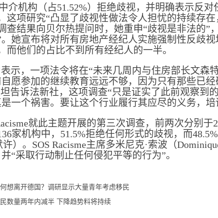
家中介机构（占51.52%）拒绝歧视，并明确表示反对任何
，这项研究“凸显了歧视性做法令人担忧的持续存在
查结果向贝尔热提问时，她重申“歧视是非法的”，并表
”。她宣布将对所有房地产经纪人实施强制性反歧视
，而他们的占比不到所有经纪人的一半。
示，一项法令将在“未来几周内与住房部长文森特·让布伦（
前自愿参加的继续教育远远不够，因为只有那些已经确
坎坦告诉法新社，这项调查“只是证实了此前观察到的
真是一个祸害。要让这个行业履行其应尽的义务，培
Racisme就此主题开展的第三次调查，前两次分别于2
36家机构中，51.5%拒绝任何形式的歧视，而48.
默许）。SOS Racisme主席多米尼克·索波（Domini
，并“采取行动制止任何侵犯平等的行为”。
何想离开德国？调研显示大量青年考虑移民
民数量两年内减半 下降趋势料将持续