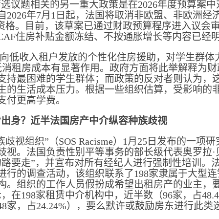
选议题相关的另一重大政策是在2026年度预算案
自2026年7月1日起，法国将取消非欧盟、非欧洲
的资格。目前，该草案已通过财政预算程序进入议会
CAF住房补贴金额冻结、不按通胀增长等内容已经
国向低收入租户发放的个性化住房援助，对学生群体尤
对抵消租房成本有显著作用。政府方面将此举解释为
支持最困难的学生群体；而政策的反对者则认为，
生的生活成本压力。根据一些组织估算，受影响的
支付更高学费。
看出身？近半法国房产中介纵容种族歧视
族歧视组织”（SOS Racisme）1月25日发布的
视。法国负责性别平等事务的部长级代表奥罗拉·贝尔热（
的路要走”，并宣布对所有经纪人进行强制性培训。
年进行的调查活动，该组织联系了198家隶属于大型
构。组织的工作人员假扮成希望出租房产的业主，要
，在198家租赁中介机构中，近半数（96家，占48
8家，占24.24%），要么默许或鼓励房东进行此类