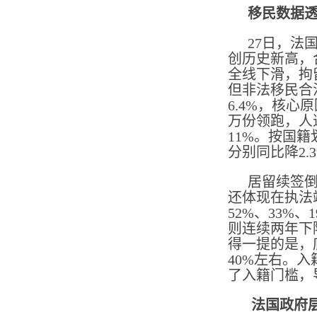
移民数据透
27日，法
创历史新高，
全线下滑，拘留
但非法移民合法
6.4%，核
万份领跑，人
11%。按国
分别同比降2.
居留续签倒
还体现在执法
52%、33%
则连续两年下降
得一提的是，
40%左右。入
了入籍门槛，导
法国政府