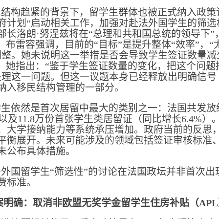
结构趋紧的背景下，留学生群体也被正式纳入政策
政府计划“启动相关工作，加强对赴法外国学生的筛
部长洛朗·努涅兹将在“总理和共和国总统的领导下
”。布雷容强调，目前的“目标”是提升整体“效率”，
调整。她未说明这一举措是否会导致学生签证数量减
”。她指出：“鉴于学生签证数量的变化，把这个问题
处理这一问题。但这一议题本身已经释放出明确信号
纳入移民结构管理的一部分。
，学生依然是首次居留中最大的类别之一：法国共发放
，以及11.8万份首张学生类居留证（同比增长6.4
、大学接纳能力等系统承压增加。政府当前的反思
平衡展开。未来可能涉及的领域包括签证审核标准
未公布具体措施。
外国留学生“筛选性”的讨论在法国政坛并非首次出现
费标准。
算案明确：取消非欧盟无奖学金留学生住房补贴（APL