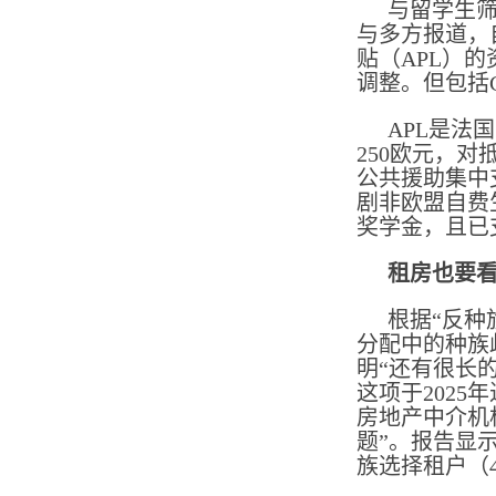
与留学生筛
与多方报道，
贴（APL）
调整。但包括
APL是法
250欧元，
公共援助集中
剧非欧盟自费
奖学金，且已
租房也要
根据“反种
分配中的种族歧
明“还有很长
这项于2025
房地产中介机
题”。报告显示
族选择租户（4