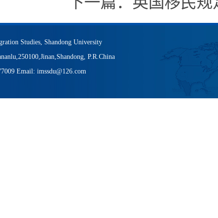
下一篇：
英国移民规
igration Studies, Shandong University
nanlu,250100,Jinan,Shandong, P.R.China
377009 Email: imssdu@126.com