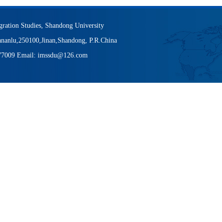
igration Studies, Shandong University
nanlu,250100,Jinan,Shandong, P.R.China
377009 Email: imssdu@126.com