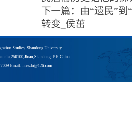
下一篇：
由“遗民”
转变_侯茁
igration Studies, Shandong University
nanlu,250100,Jinan,Shandong, P.R.China
377009 Email: imssdu@126.com