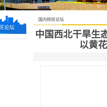
国内移民论坛
民论坛
中国西北干旱生
以黄花