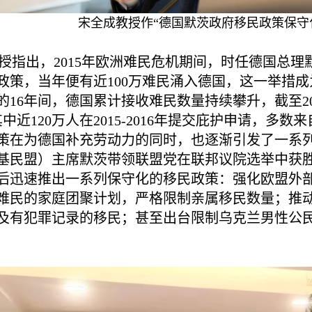
宋全成教授作“德国默茨政府移民政策保守
指出，2015年欧洲难民危机期间，时任德国总理
政策，当年便有近100万难民涌入德国，这一举措
16年间，德国累计接收难民数量持续攀升，截至202
其中近120万人在2015-2016年提交庇护申请，
策在为德国补充劳动力的同时，也逐渐引发了一系列经
基民盟）主席默茨带领联盟党在联邦议院选举中获
后迅速推出一系列保守化的移民政策：强化欧盟外
难民的家庭团聚计划，严格限制亲属移民数量；推
及有犯罪记录的移民；甚至出台限制乌克兰男性公