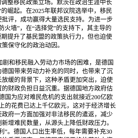
动调整移民政策立场。默茨在政治生涯中长
的崛起。在2025年联邦议院选举中，移民
硬批评，成功赢得大量选民支持。为进一步
火墙”，在“选择党”的支持下，其主导的
短期提升了基民盟的政策执行力，但也迫使
政策保守化的政治动因。
加剧和移民融入劳动力市场的困难，是德国
为德国带来劳动力补充的同时，也带来了沉
长放缓的背景下，这种矛盾更加突出，迫使
置的财政负担日益沉重。据德国地方政府估
6年德国为应对难民危机的支出就接近200亿欧
安置上的花费已达上千亿欧元，这对于经济增长
茨政府一方面加强对非法移民的遣返，减少
制新增难民数量，从源头上降低财政压力。
利”。德国人口出生率低，每年需要补充30