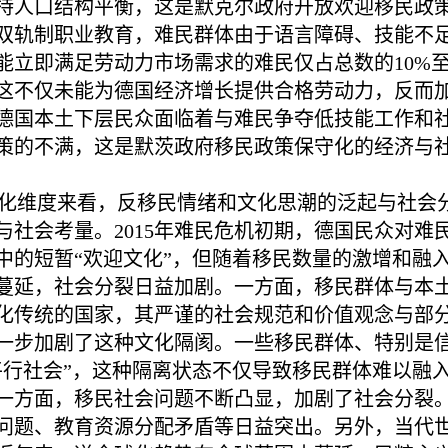
持人口结构平衡，这是默克尔政府开放欢迎移民政
双轨制职业教育，难民群体由于语言障碍、技能不
能立即满足劳动力市场需求的难民仅占总数的10%至
这不仅未能为德国经济增长提供合格劳动力，反而
德国本土下层民众面临着与难民争夺低技能工作和
策的不满，这是默茨政府移民政策保守化的经济与
化维度来看，反移民情绪和文化思潮的泛起与社会
与社会考量。2015年难民危机初期，德国民众对
中的短暂“欢迎文化”，但随着移民数量的激增和融
蔓延，社会分裂日益加剧。一方面，移民群体与本
化传统的国家，其严谨的社会规范和价值观念与部
一步加剧了这种文化隔阂。一些移民群体、特别是
平行社会”，这种隔离状态不仅导致移民群体难以融
一方面，移民社会问题不断凸显，加剧了社会分裂
问题、教育资源分配矛盾等日益突出。另外，当代