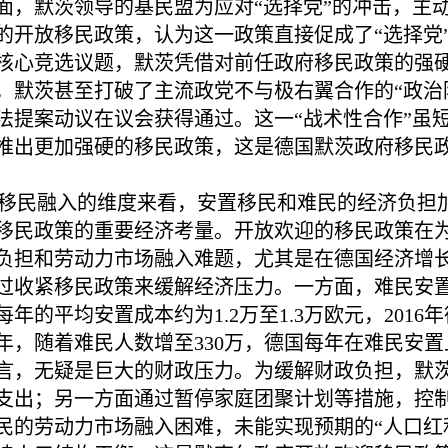
面，默茨领导的基民盟为应对“选择党”的冲击，主
的开放移民政策，认为这一政策直接促成了“选择党”
核心竞选议题，默茨凭借对前任政府移民政策的强
，默茨甚至打破了主流政党不与极右翼合作的“政治防
法提案动议在议会获得通过。这一“战术性合作”虽
推出更加强硬的移民政策，这是德国默茨政府移民
移民融入的维度来看，安置移民和难民的经济负担
移民政策的重要经济考量。开放欢迎的移民政策在
负担和劳动力市场融入难题，尤其是在德国经济增
过收紧移民政策来缓解经济压力。一方面，难民安
年的平均安置成本约为1.2万至1.3万欧元，201
25年，随着难民人数增至330万，德国每年在难民
言，无疑是巨大的财政压力。为缓解财政负担，默
支出；另一方面通过暂停家庭团聚计划等措施，控
民的劳动力市场融入困难，未能实现预期的“人口红