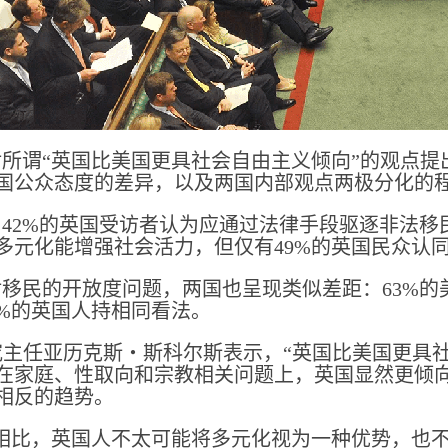
所谓“英国比美国更具社会自由主义倾向”的观点
国公众态度的差异，以及两国内部观点两极分化的
42%的英国受访者认为应通过法律手段驱逐非法移民
多元化能增强社会活力，但仅有49%的英国民众认
移民的开放度问题，两国也呈现类似差距：63%的
9%的英国人持相同看法。
n研究主任亚历克斯・斯科尔斯表示，“英国比美国更
在家庭、性取向和宗教相关问题上，英国显然更倾
相反的趋势。
人相比，英国人不太可能将多元化视为一种优势，也