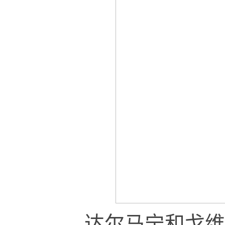
达尔马宁和戈维诺