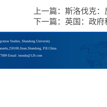
上一篇：
斯洛伐克：
下一篇：
英国：政府称
igration Studies, Shandong University
nanlu,250100,Jinan,Shandong, P.R.China
377009 Email: imssdu@126.com