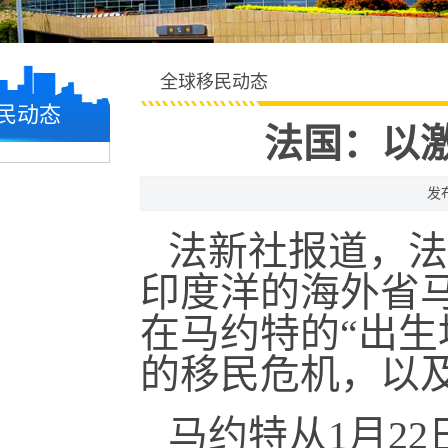
全球移民动态
民动态
法国：以
发布
法新社报道，法
印度洋的海外省马
在马约特的“出生地主
的移民危机，以
马约特从1月2