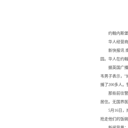
约翰内斯
华人经营
新快报讯 
园。华人在约
据英国广
韦男子表示，“
捕了200多人
那些前往警
居住。无国界医
5月16日
抢走他们的饭
新闻背景：