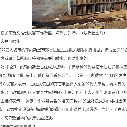
堡暴民在街头推倒大客车作街垒，与警方对峙。（法新社图片）
商店关门歇业
南非最大城市约翰内斯堡市郊贫民区过去数天爆发排外骚乱，造成至少22名
翰内斯堡经营的商店等都提前关门歇业，以防出意外。
播公司报道，约翰内斯堡已经成为战场，手持枪械的警察使用催泪弹和橡
如果我们再到街头上，他们就会杀死我们。”另外，一所收容了1000名
。警方发言人表示，已经从该国的其它地区调入更多的警力来帮助解决有关
察局、教堂和社区大堂寻求庇护的人士是津巴布韦人，他们刚刚在自己的
生组织表示，“这是一个非常典型的难民局势。”这些移民成为南非社会
，南非暴力排外浪潮在约翰内斯堡郊区亚历山德拉小区爆发。当地居民充
碗，又导致当地的房屋供应短缺。
“罪恶之都”形象难改