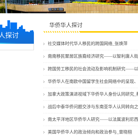
华侨华人探讨
人探讨
社交媒体时代华人移民的跨国网络_张焕萍
南南移民聚居区族裔经济研究——以智利唐人街
跨国劳工移民的社会流动及影响机制研究——以
华侨华人在南欧中国留学生社会网络中的呈现、
加拿大政策演进视域下华侨华人身份认同研究_
战后中泰华侨问题交涉与东南亚华人认同转向之
南太平洋地区华侨华人研究——以法属波利尼西
美国华侨华人的政治倾向和政治参与_曾晓栩