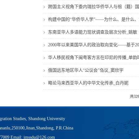
跨国主义视角下委内瑞拉华侨华人与祖（籍）国
构建中国的“华侨华人学”——为什么、是什么、
东南亚华人多语能力现状调查及层次分析_姚敏
2000年以来美国华人的政治取向变化——基于20
华人移民视角下闽粤客方言在印尼的传播_单韵
俄国远东地区华人“公议会”刍议_窦欣宇
略论马来西亚华人的中华文化传承_白丹妮
共32
igration Studies, Shandong University
nanlu,250100,Jinan,Shandong, P.R.China
377009 Email: imssdu@126.com